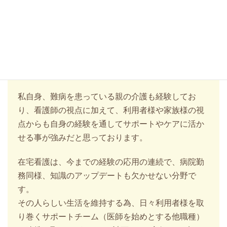
置山 知佳子
看護スタッフ
看護の世界に飛び込んでから20年ほど、病院勤務を
経験し、2021年よりHumanに入職し訪問看護師とし
て地域医療に携わっております。
私自身、難病を患っている親の介護も経験してお
り、看護師の視点に加えて、利用者様や家族様の視
点からも自身の経験を通してサポートやケアに活か
せる事が強みだと思っております。
在宅看護は、今までの経験の応用の連続で、病院勤
務同様、知識のアップデートも欠かせない分野で
す。
その人らしい生活を維持する為、日々利用者様を取
り巻くサポートチーム（医師を始めとする他職種）