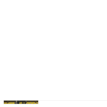
2025年1月21日
【2025（お年玉プレゼントクイズ付
ブログ
き）】
2024年12月31日
【資格】（介護職 南 玲子）
ブログ
2024年12月31日
【朝倉未来】(介護スタッフ 矢野美穂)
ブログ
2024年12月18日